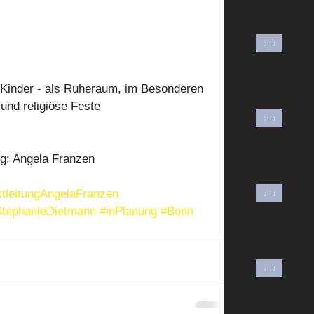
Bis
 Kinder - als Ruheraum, im Besonderen 
 und religiöse Feste 
Nie
g: Angela Franzen 
Roe
ktleitungAngelaFranzen
StephanieDietmann
#inPlanung
#Bonn
Cap