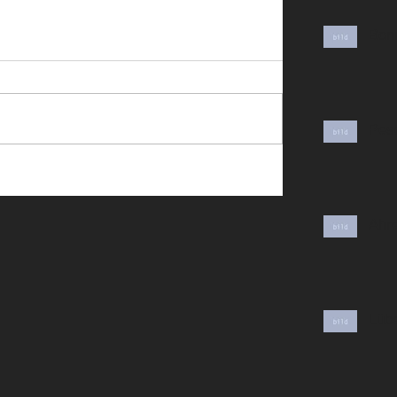
Bon
Pes
Ahr
Lüb