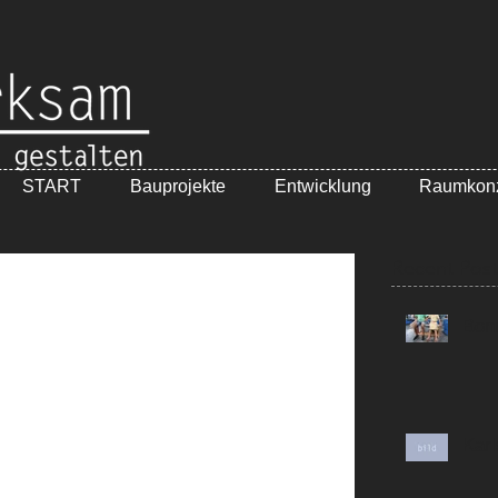
START
Bauprojekte
Entwicklung
Raumkon
Recent Post
Bon
Karl