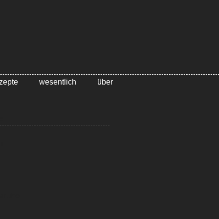
zepte
wesentlich
über
s
n
sruhe