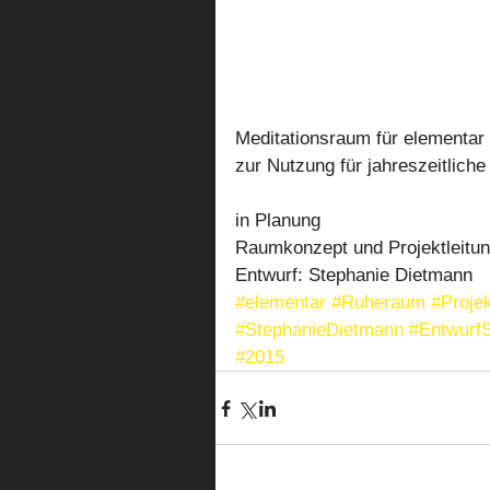
Meditationsraum für elementar
zur Nutzung für jahreszeitliche
in Planung 
Raumkonzept und Projektleitun
Entwurf: Stephanie Dietmann
#elementar
#Ruheraum
#Proje
#StephanieDietmann
#Entwurf
#2015