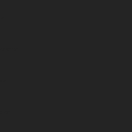
sen
deranven
ser
ellen